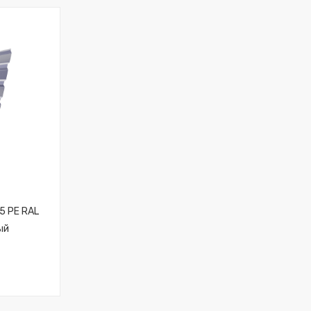
5 PE RAL
ый