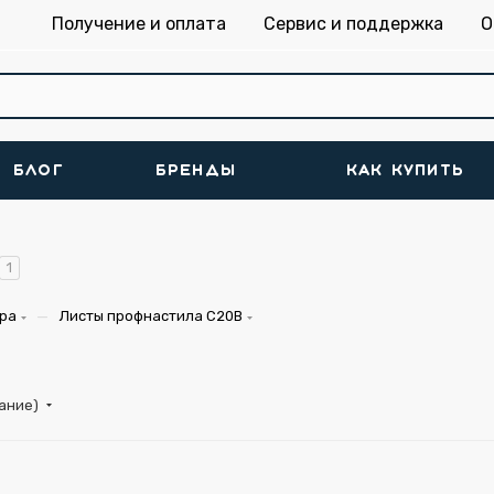
Получение и оплата
Сервис и поддержка
О
БЛОГ
БРЕНДЫ
КАК КУПИТЬ
1
—
ора
Листы профнастила С20В
тание)