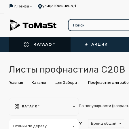
улица Калинина, 1
г. Пенза
КАТАЛОГ
АКЦИИ
Листы профнастила С20В
—
—
—
Главная
Каталог
для Забора
Профнастил для заб
По популярности (возрас
КАТАЛОГ
Бренд общий
Станки по дереву