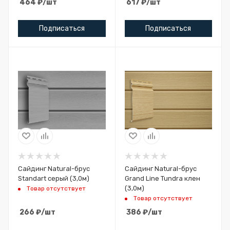
464
₽
/шт
617
₽
/шт
Подписаться
Подписаться
Сайдинг Natural-брус
Сайдинг Natural-брус
Standart серый (3,0м)
Grand Line Tundra клен
(3,0м)
Товар отсутствует
Товар отсутствует
266
₽
/шт
386
₽
/шт