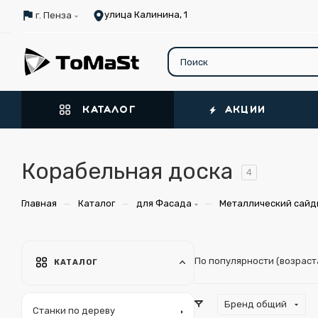
улица Калинина, 1
г. Пенза
КАТАЛОГ
АКЦИИ
Корабельная доска
4
—
—
—
Главная
Каталог
для Фасада
Металлический сайд
По популярности (возрас
КАТАЛОГ
Бренд общий
Станки по дереву