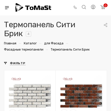
0
Термопанель Сити
Брик
4
—
—
—
Главная
Каталог
для Фасада
—
Фасадные термопанели
Термопанель Сити Брик
ФИЛЬТР