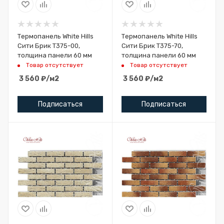
Термопанель White Hills
Термопанель White Hills
Сити Брик Т375-00,
Сити Брик Т375-70,
толщина панели 60 мм
толщина панели 60 мм
Товар отсутствует
Товар отсутствует
3 560
₽
/м2
3 560
₽
/м2
Подписаться
Подписаться