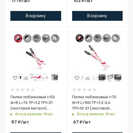
171
₽
/шт
102
₽
/шт
В корзину
В корзину
Пилки лобзиковые I=50
Пилки лобзиковые I=75
W=8 L=76 TP=1,2 TPI=21
W=9 L=100 TP=1,2-2,6
(листовой металл)
TPI=10-21 (листовой
Woodwork JT-118A
металл, профиль, труба)
Есть в наличии: 10 шт.
Есть в наличии: 10 шт.
Woodwork JT-1
87
₽
/шт
67
₽
/шт