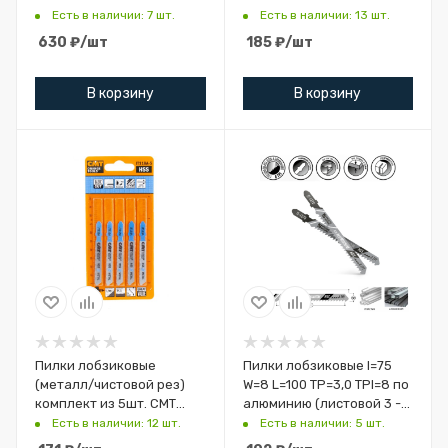
JT718BF-3
Есть в наличии: 7 шт.
Есть в наличии: 13 шт.
630
₽
/шт
185
₽
/шт
В корзину
В корзину
Пилки лобзиковые
Пилки лобзиковые I=75
(металл/чистовой рез)
W=8 L=100 TP=3,0 TPI=8 по
комплект из 5шт. CMT
алюминию (листовой 3 -
JT118A-5
15мм / труба / профиль <
Есть в наличии: 12 шт.
Есть в наличии: 5 шт.
30 м