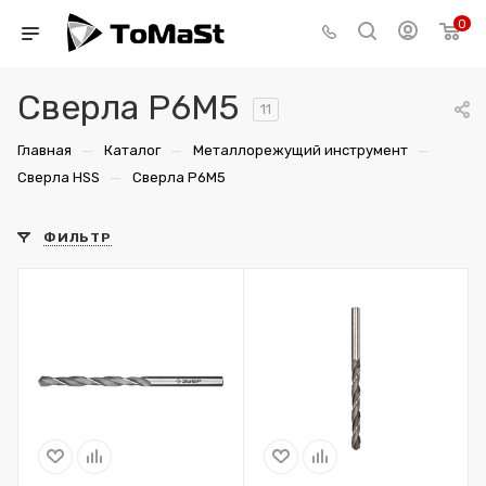
0
Сверла Р6М5
11
—
—
—
Главная
Каталог
Металлорежущий инструмент
—
Сверла HSS
Сверла Р6М5
ФИЛЬТР