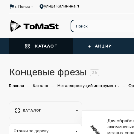
улица Калинина, 1
г. Пенза
КАТАЛОГ
АКЦИИ
Концевые фрезы
26
—
—
—
Главная
Каталог
Металлорежущий инструмент
Фр
КАТАЛОГ
Для обрабо
алюминевых
Станки по дереву
медных спл