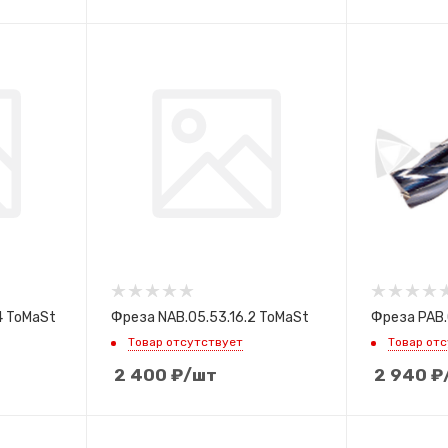
4 ToMaSt
Фреза NAB.05.53.16.2 ToMaSt
Фреза PAB.
Товар отсутствует
Товар от
2 400
₽
/шт
2 940
₽