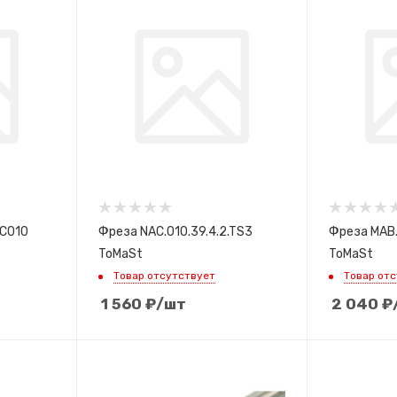
.C010
Фреза NAC.010.39.4.2.TS3
Фреза MAB.
ToMaSt
ToMaSt
Товар отсутствует
Товар от
1 560
₽
/шт
2 040
₽