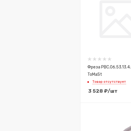
Фреза PBC.06.53.13.4
ToMaSt
Товар отсутствует
3 528
₽
/шт