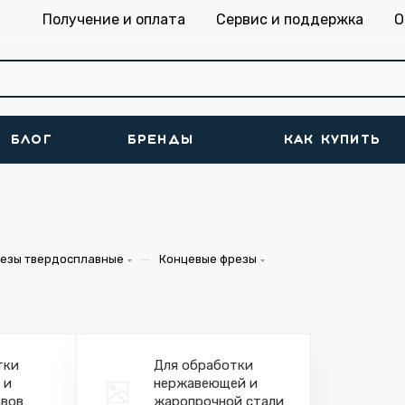
Получение и оплата
Сервис и поддержка
О
БЛОГ
БРЕНДЫ
КАК КУПИТЬ
—
езы твердосплавные
Концевые фрезы
тки
Для обработки
 и
нержавеющей и
авов
жаропрочной стали