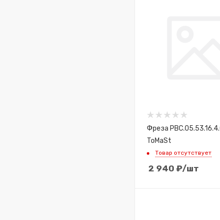
Фреза PBC.05.53.16.4
ToMaSt
Товар отсутствует
2 940
₽
/шт