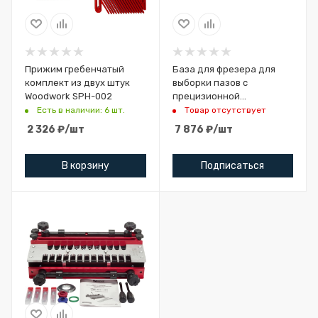
Прижим гребенчатый
База для фрезера для
комплект из двух штук
выборки пазов с
Woodwork SPH-002
прецизионной
регулировкой CMT PGD-1
Есть в наличии: 6 шт.
Товар отсутствует
2 326
₽
/шт
7 876
₽
/шт
В корзину
Подписаться