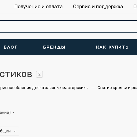
Получение и оплата
Сервис и поддержка
О
БЛОГ
БРЕНДЫ
КАК КУПИТЬ
астиков
2
—
риспособления для столярных мастерских
Снятие кромки и ре
тание)
общий