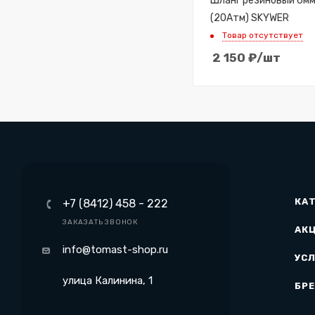
Шланг резиновый 6м
(20Атм) SKYWER
Товар отсутствует
2 150
₽
/шт
КА
+7 (8412) 458 - 222
ЗАКАЗАТЬ ЗВОНОК
АК
info@tomast-shop.ru
УСЛ
улица Калинина, 1
БР