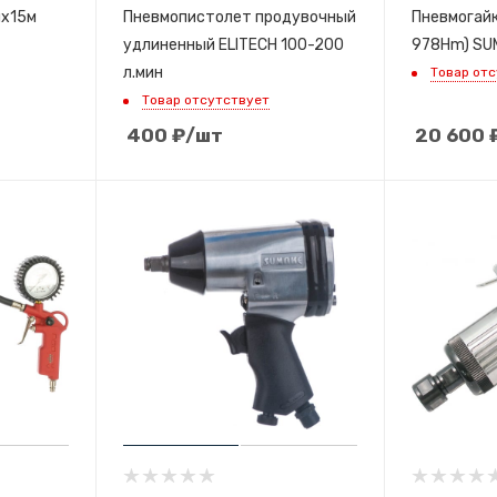
мх15м
Пневмопистолет продувочный
Пневмогайк
удлиненный ELITECH 100-200
978Hm) SU
л.мин
Товар от
Товар отсутствует
400
₽
/шт
20 600