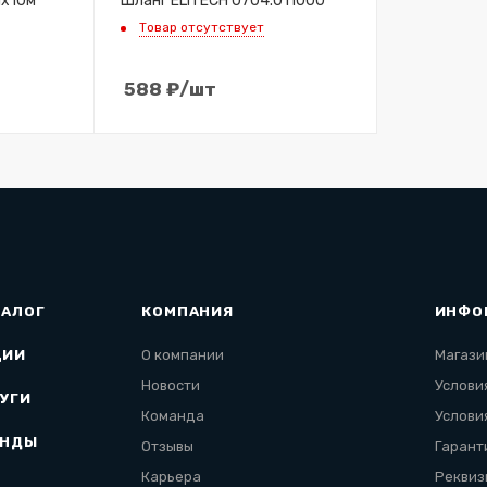
мх10м
Шланг ELITECH 0704.011000
Товар отсутствует
588
₽
/шт
ТАЛОГ
КОМПАНИЯ
ИНФО
ЦИИ
О компании
Магази
Новости
Услови
УГИ
Команда
Услови
ЕНДЫ
Отзывы
Гарант
Карьера
Реквиз