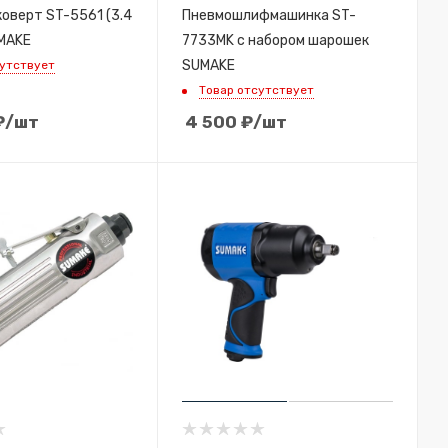
оверт ST-5561 (3.4
Пневмошлифмашинка ST-
MAKE
7733MK с набором шарошек
SUMAKE
сутствует
Товар отсутствует
₽
/шт
4 500
₽
/шт