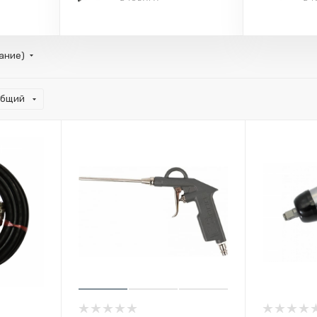
тание)
общий