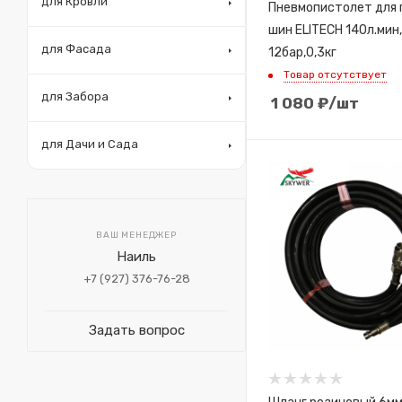
для Кровли
Пневмопистолет для 
шин ELITECH 140л.мин,
для Фасада
12бар,0,3кг
Товар отсутствует
для Забора
1 080
₽
/шт
для Дачи и Сада
ВАШ МЕНЕДЖЕР
Наиль
+7 (927) 376-76-28
Задать вопрос