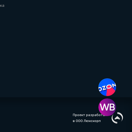
ка
Проект разработан
а
в ООО Люкскорп