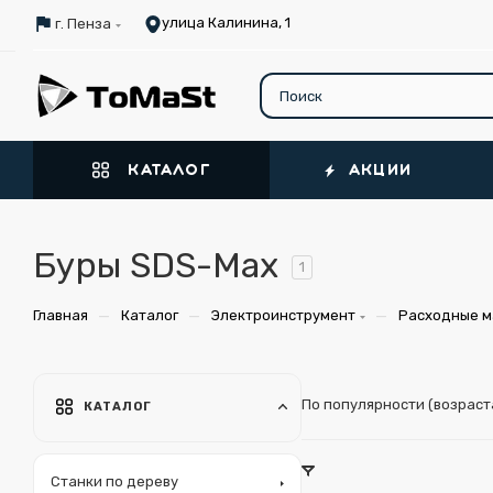
улица Калинина, 1
г. Пенза
КАТАЛОГ
АКЦИИ
Буры SDS-Max
1
—
—
—
Главная
Каталог
Электроинструмент
Расходные м
По популярности (возрас
КАТАЛОГ
Станки по дереву