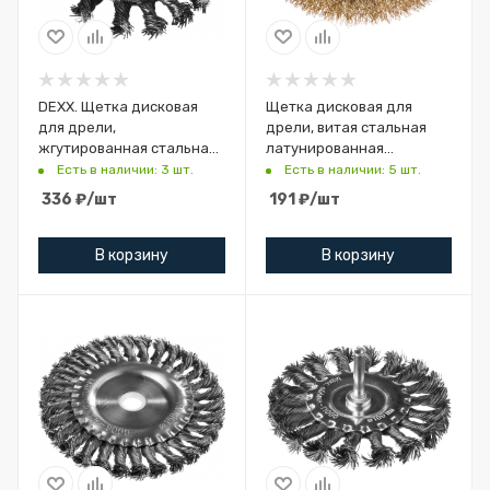
DEXX. Щетка дисковая
Щетка дисковая для
для дрели,
дрели, витая стальная
жгутированная стальная
латунированная
проволока 0,5мм, 75мм
проволока
Есть в наличии: 3 шт.
Есть в наличии: 5 шт.
0,3мм,d=75,MIRAX 35145-
336
₽
/шт
191
₽
/шт
100
В корзину
В корзину