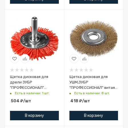
Щетка дисковая для
Щетка дисковая для
дрели ЗУБР
УШМ,ЗУБР
"ПРОФЕССИОНАЛ"
"ПРОФЕССИОНАЛ" витая
нейлоновая проволока с
стальная
Есть в наличии: 1 шт.
Есть в наличии: 8 шт.
абразивным покрытием,
латунированная
504
₽
/шт
418
₽
/шт
50 мм
проволока 0,3мм,
125х22мм
В корзину
В корзину