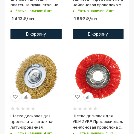
плетеные пучки стальной
нейлоновая проволока с
проволоки 0,5мм,
абразивным покрытием,
Есть в наличии: 5 шт.
Есть в наличии: 2 шт.
150х22мм
150х22мм
1 412
₽
/шт
1 859
₽
/шт
В корзину
В корзину
Щетка дисковая для
Щетка дисковая для
дрели, витая стальная
УШМ,ЗУБР Профессионал,
латунированная
нейлоновая проволока с
проволока
абразивным покрытием,
Есть в наличии: 4 шт.
Есть в наличии: 1 шт.