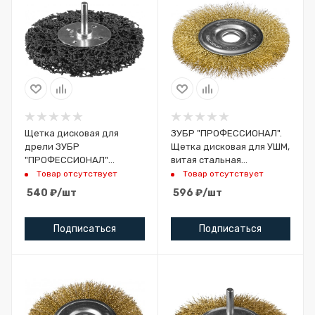
Щетка дисковая для
ЗУБР "ПРОФЕССИОНАЛ".
дрели ЗУБР
Щетка дисковая для УШМ,
"ПРОФЕССИОНАЛ"
витая стальная
нейлоновая проволока с
латунированная
Товар отсутствует
Товар отсутствует
абразивным покрытием, с
проволока 0,3мм,
540
₽
/шт
596
₽
/шт
открыт
150х22мм
Подписаться
Подписаться