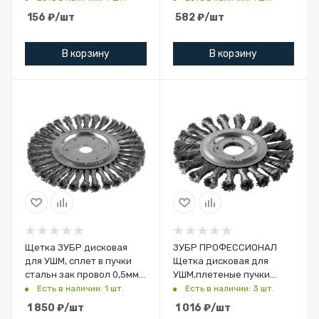
0,3мм,d=75,MIRAX 35145-
100х22мм
156
₽
/шт
582
₽
/шт
075
В корзину
В корзину
Щетка ЗУБР дисковая
ЗУБР ПРОФЕССИОНАЛ
для УШМ, сплет в пучки
Щетка дисковая для
стальн зак провол 0,5мм,
УШМ,плетеные пучки
200мм/22мм
стальнойпроволоки 0,5
Есть в наличии: 1 шт.
Есть в наличии: 3 шт.
мм,125 мм
1 850
₽
/шт
1 016
₽
/шт