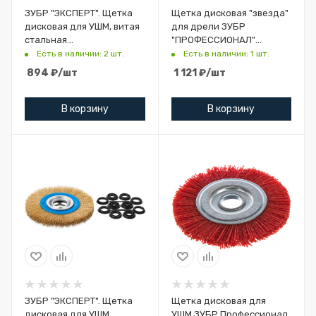
ЗУБР "ЭКСПЕРТ". Щетка
Щетка дисковая "звезда"
дисковая для УШМ, витая
для дрели ЗУБР
стальная
"ПРОФЕССИОНАЛ"
латунированная
нейлоновая проволока с
Есть в наличии: 2 шт.
Есть в наличии: 1 шт.
проволока 0,3мм,
абразивным покрытием,
894
₽
/шт
1 121
₽
/шт
200х22мм
В корзину
В корзину
ЗУБР "ЭКСПЕРТ". Щетка
Щетка дисковая для
дисковая для УШМ,
УШМ,ЗУБР Профессионал,