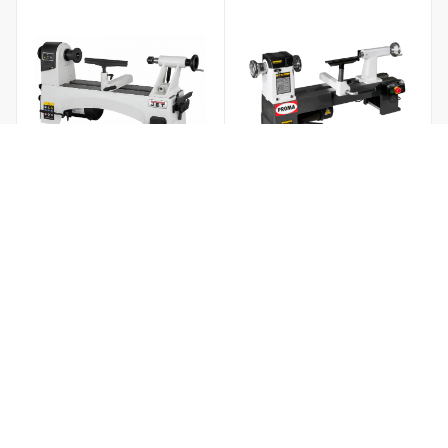
Токарный станок по
Токарный станок по
дереву JET JWL-1221
дереву PROMA DSL-
410/300V
Товар отсутствует
Товар отсутствует
50 000
₽
/шт
48 720
₽
/шт
Подписаться
Подписаться