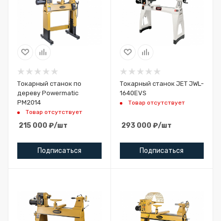
Токарный станок по
Токарный станок JET JWL-
дереву Powermatic
1640EVS
PM2014
Товар отсутствует
Товар отсутствует
215 000
₽
/шт
293 000
₽
/шт
Подписаться
Подписаться