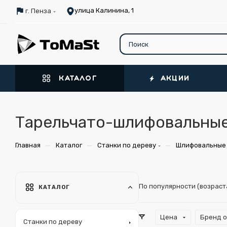
улица Калинина, 1
г. Пенза
КАТАЛОГ
АКЦИИ
Тарельчато-шлифовальные
—
—
—
Главная
Каталог
Станки по дереву
Шлифовальные 
По популярности (возрас
КАТАЛОГ
Цена
Бренд 
Станки по дереву