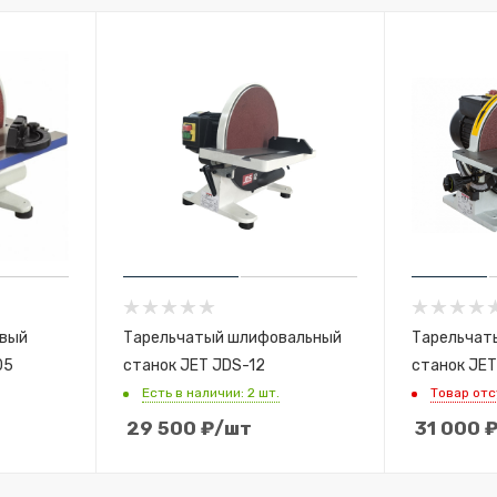
овый
Тарельчатый шлифовальный
Тарельчат
05
станок JET JDS-12
станок JET
Есть в наличии: 2 шт.
Товар от
29 500
₽
/шт
31 000