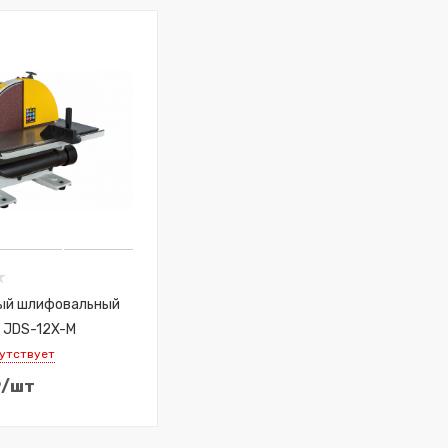
ый шлифовальный
 JDS-12X-M
сутствует
₽
/шт