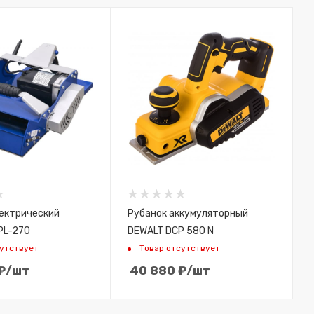
ектрический
Рубанок аккумуляторный
PL-270
DEWALT DCP 580 N
сутствует
Товар отсутствует
₽
/шт
40 880
₽
/шт