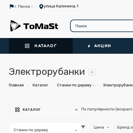
улица Калинина, 1
г. Пенза
КАТАЛОГ
АКЦИИ
Электрорубанки
6
—
—
—
Главная
Каталог
Станки по дереву
Электрорубанк
По популярности (возрас
КАТАЛОГ
Цена
Бренд 
Станки по дереву