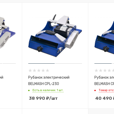
ий
Рубанок электрический
Рубанок эл
BELMASH CPL-230
BELMASH C
Есть в наличии: 1 шт.
Товар от
38 990
₽
/шт
40 490