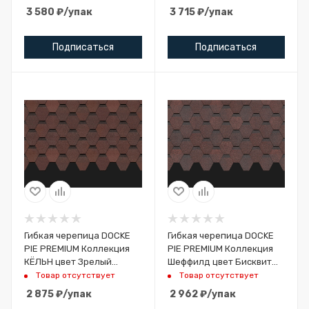
3 580
₽
/упак
3 715
₽
/упак
Подписаться
Подписаться
Гибкая черепица DOCKE
Гибкая черепица DOCKE
PIE PREMIUM Коллекция
PIE PREMIUM Коллекция
КЁЛЬН цвет Зрелый
Шеффилд цвет Бисквит
каштан 3м2
3м2
Товар отсутствует
Товар отсутствует
2 875
₽
/упак
2 962
₽
/упак