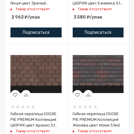
Генуя цвет Зрелый
ЦЮРИХ цвет Ежевика 3,1
каштан 3м2
м.кв.
Товар отсутствует
Товар отсутствует
2 962
₽
/упак
3 580
₽
/упак
Подписаться
Подписаться
Гибкая черепица DOCKE
Гибкая черепица DOCKE
PIE PREMIUM Коллекция
PIE PREMIUM Коллекция
ЦЮРИХ цвет Арахис 3,1
Женева цвет Изюм 3,1м2
м.кв.
Товар отсутствует
Товар отсутствует