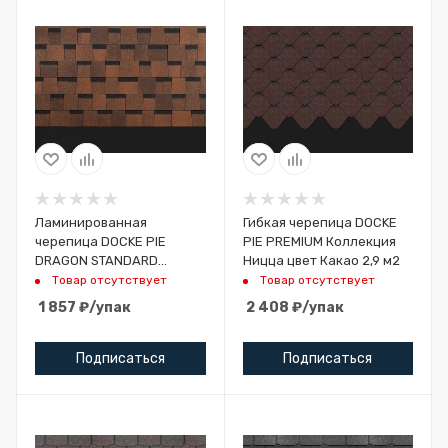
Ламинированная
Гибкая черепица DOCKE
черепица DOCKE PIE
PIE PREMIUM Коллекция
DRAGON STANDARD
Ницца цвет Какао 2,9 м2
Cветло-коричневый 2,38
Товар отсутствует
Товар отсутствует
м2
1 857
₽
/упак
2 408
₽
/упак
Подписаться
Подписаться