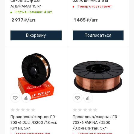
СВ-08Г2С ф 0,8
0,8 АЛЬФАМАГ 5 кг
АЛЬФАМАГ 15 кг
Товар отсутствует
Есть в наличии: 4 шт.
2 977
₽
/шт
1 485
₽
/шт
В корзину
Подписаться
Проволока/сварная ER-
Проволока/сварная ER-
70S-6 JULI /D200 /1.0мм,
70S-6 FARINA /D200
Китай, 5кг
/0.8мм,Китай, 5кг