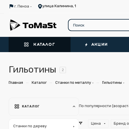
улица Калинина, 1
г. Пенза
КАТАЛОГ
АКЦИИ
Гильотины
2
—
—
—
Главная
Каталог
Станки по металлу
Гильотины
По популярности (возрас
КАТАЛОГ
Цена
Бренд 
Станки по дереву