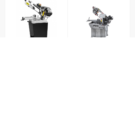
Ленточнопильный станок
Ленточнопильный станок
STALEX BS-128HDR
JET MBS-910LC 400В
Товар отсутствует
Товар отсутствует
64 800
₽
/шт
270 000
₽
/шт
Подписаться
Подписаться