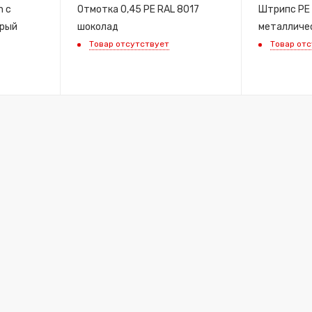
n с
Отмотка 0,45 PE RAL 8017
Штрипс PE 
крый
шоколад
металличес
Товар отсутствует
Товар от