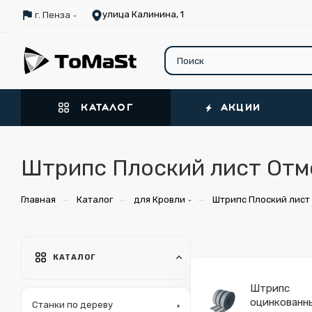
улица Калинина, 1
г. Пенза
КАТАЛОГ
АКЦИИ
Штрипс Плоский лист Отм
—
—
—
Главная
Каталог
для Кровли
Штрипс Плоский лист
КАТАЛОГ
Штрипс
оцинкованн
Станки по дереву