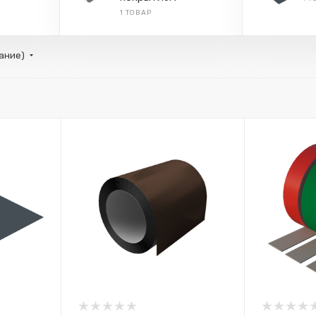
1 ТОВАР
тание)