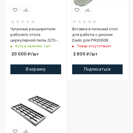
Чугунные расширители
Вставка в пильный стол
рабочего стола
для работы с диском
циркулярной пилы JLTS-
Dado для PM2000B
10L-M/T / JLTS-10-M/T
Есть в наличии: 1 шт.
Товар отсутствует
20 000
₽
/шт
2 800
₽
/шт
В корзину
Подписаться