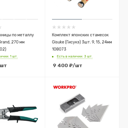
жницы по металлу
Комплект японских стамесок
rand, 270 мм
Gisuke (Гисукэ) 3шт. 9, 15, 24мм
02)
108073
ичии: 1 шт.
Есть в наличии: 3 шт.
/шт
9 400
₽
/шт