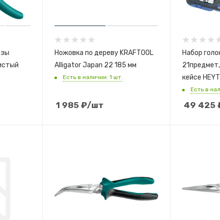
езы
Ножовка по дереву KRAFTOOL
Набор голо
чистый
Alligator Japan 22 185 мм
21предмет,
кейсе HEY
Есть в наличии: 1 шт.
Есть в нал
1 985
₽
/шт
49 425