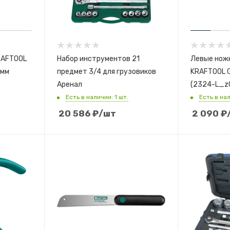
RAFTOOL
Набор инструментов 21
Левые нож
 мм
предмет 3/4 для грузовиков
KRAFTOOL G
Аренал
(2324-L_z
Есть в наличии: 1 шт.
Есть в нал
20 586
₽
/шт
2 090
₽