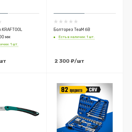
ы KRAFTOOL
Болторез TeaM 6В
00 мм
Есть в наличии: 1 шт.
ичии: 1 шт.
шт
2 300
₽
/шт