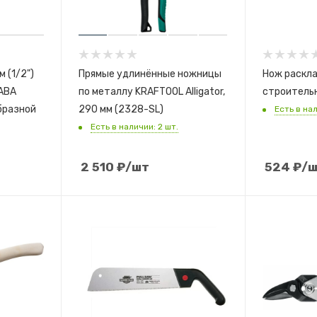
 (1/2")
Прямые удлинённые ножницы
Нож раскл
по металлу KRAFTOOL Alligator,
строитель
бразной
290 мм (2328-SL)
Есть в нал
Есть в наличии: 2 шт.
2 510
₽
/шт
524
₽
/