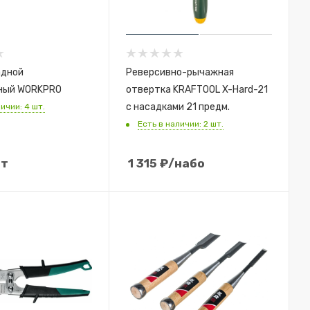
адной
Реверсивно-рычажная
ный WORKPRO
отвертка KRAFTOOL X-Hard-21
с насадками 21 предм.
ичии: 4 шт.
Есть в наличии: 2 шт.
шт
1 315
₽
/набо