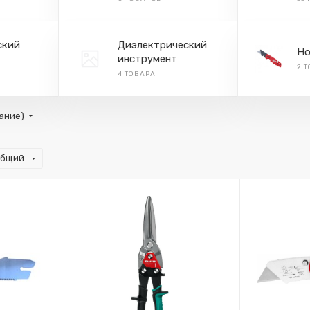
ский
Диэлектрический
Н
инструмент
2 
4 ТОВАРА
тание)
общий