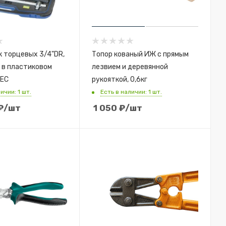
к торцевых 3/4"DR,
Топор кованый ИЖ с прямым
 в пластиковом
лезвием и деревянной
TEC
рукояткой, 0,6кг
ичии: 1 шт.
Есть в наличии: 1 шт.
₽
/шт
1 050
₽
/шт