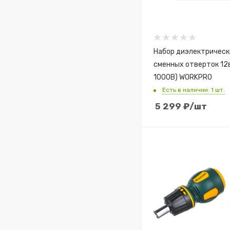
Набор диэлектрическ
сменных отверток 12в
1000В) WORKPRO
Есть в наличии: 1 шт.
5 299
₽
/шт