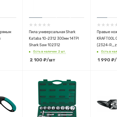
прямым
Пила универсальная Shark
Правые но
й
Kataba 10-2312 300мм 14TPI
KRAFTOOL G
Shark Saw 102312
(2324-R_z
Есть в наличии: 2 шт.
Есть в нал
2 100
₽
/шт
1 990
₽