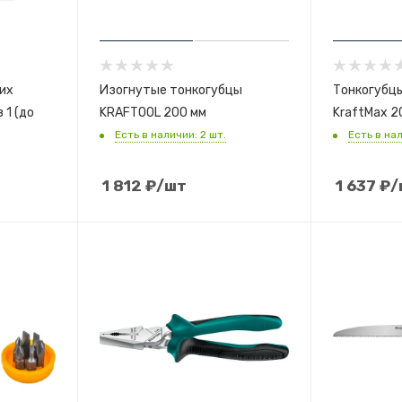
их
Изогнутые тонкогубцы
Тонкогубц
 1 (до
KRAFTOOL 200 мм
KraftMax 2
Есть в наличии: 2 шт.
Есть в нал
1 812
₽
/шт
1 637
₽
/