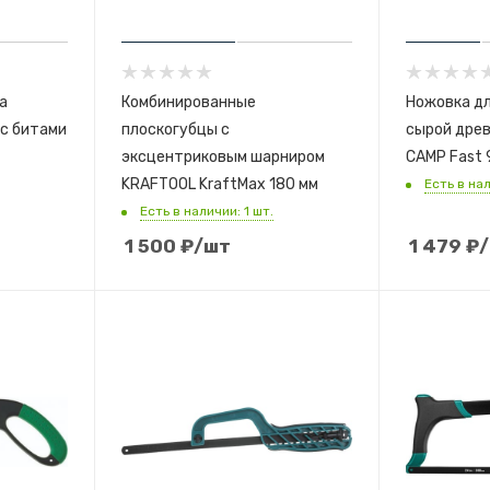
а
Комбинированные
Ножовка дл
с битами
плоскогубцы с
сырой дре
эксцентриковым шарниром
CAMP Fast 
KRAFTOOL KraftMax 180 мм
Есть в нал
Есть в наличии: 1 шт.
1 500
₽
/шт
1 479
₽